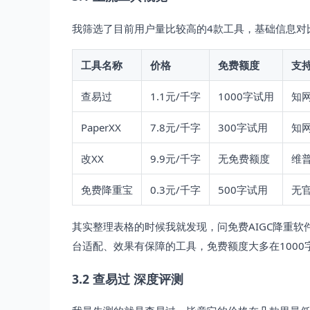
我筛选了目前用户量比较高的4款工具，基础信息对
工具名称
价格
免费额度
支
查易过
1.1元/千字
1000字试用
知网
PaperXX
7.8元/千字
300字试用
知
改XX
9.9元/千字
无免费额度
维
免费降重宝
0.3元/千字
500字试用
无
其实整理表格的时候我就发现，问免费AIGC降重软
台适配、效果有保障的工具，免费额度大多在100
3.2 查易过 深度评测