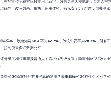
元，有的宣传免费实际只能用几百字，效果更是天差地别，普通人根
准确性、改写效果、价格、使用体验、隐私安全5个维度，自费测试
试样本，原始知网AIGC率为
42.7%
，传统重复率为
28.3%
，所有工
果，控制变量保证数据公平。
分维度和权重我按普通人的需求优先级设置：降重/降AIGC效果4
分。
费AIGC降重软件有哪些真的能用？降重和降AIGC有什么区别？A