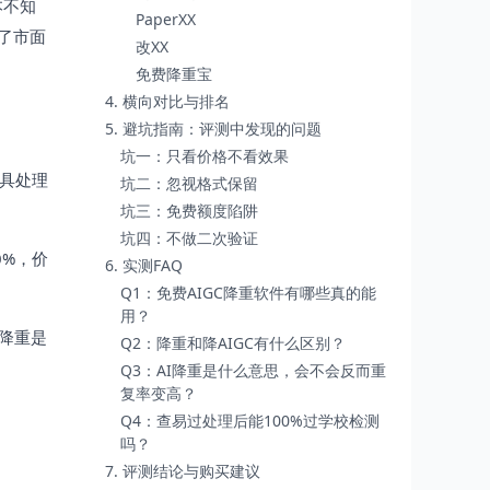
本不知
PaperXX
了市面
改XX
免费降重宝
4. 横向对比与排名
5. 避坑指南：评测中发现的问题
坑一：只看价格不看效果
具处理
坑二：忽视格式保留
坑三：免费额度陷阱
坑四：不做二次验证
0%，价
6. 实测FAQ
Q1：免费AIGC降重软件有哪些真的能
用？
I降重是
Q2：降重和降AIGC有什么区别？
Q3：AI降重是什么意思，会不会反而重
复率变高？
Q4：查易过处理后能100%过学校检测
吗？
7. 评测结论与购买建议