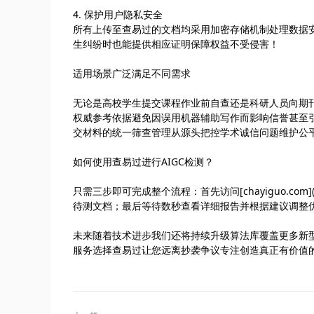
4. 保护用户隐私安全
所有上传至查易过的文档均采用加密存储机制处理数据
生纠纷时也能提供相应证明保障权益不受侵害！
适用场景广泛满足不同需求
无论是高校学生提交课程作业前自查还是科研人员向期
权威参考依据避免因误用机器辅助写作而影响信誉甚至
交材料的统一筛查管理从源头把控学术诚信问题维护公
如何使用查易过进行AIGC检测？
只需三步即可完成整个流程：首先访问[chayiguo.com](ht
待测文档；最后等待数秒查看详细报告并根据建议调整
未来随着技术进步我们还将持续升级算法库覆盖更多新
服务选择查易过让您远离抄袭争议专注创造真正有价值的