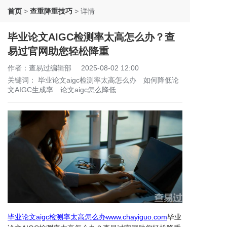
首页
>
查重降重技巧
>
详情
毕业论文AIGC检测率太高怎么办？查
易过官网助您轻松降重
作者：查易过编辑部
2025-08-02 12:00
关键词：
毕业论文aigc检测率太高怎么办
如何降低论
文AIGC生成率
论文aigc怎么降低
毕业论文aigc检测率太高怎么办www.chayiguo.com
毕业