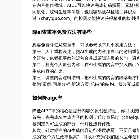
在内容创作领域，AIGC可以快速完成初稿撰写、素材
同质化、逻辑生硬等问题，也很容易被AI检测工具识别
过（chayiguo.com）的检测功能快速获得精准的检测
降ai查重率免费方法有哪些
想要免费降低AI查重率，可以参考以下几个实用方法：
第一，人工重构表述，把AI生成的内容用自己的逻辑
个短句，或者把零散的短句合并成逻辑连贯的长句，避免
第二，补充个人原创内容，在AI生成的内容中加入自己
生成内容的占比。
第三，调整内容逻辑结构，把AI生成的内容的段落顺序打
整为“案例-问题分析-解决方案-总结”的结构。修改完成后
如何降aigc率
降低AIGC率的核心是提升内容的原创独特性，你可以
首先，先完成AI生成内容的检测，通过查易过（chayi
被判定为AI生成的部分，针对性进行修改。
其次，针对标注的AI生成内容进行深度改写，不要只做
成的“这个方法效率很高”，可以补充为“我们团队去年使