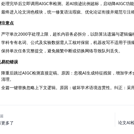
处理完毕后立即调用AIGC率检测。若AI痕迹比例超标，启动降AIGC功
最终进入论文润色模块，统一修复语法瑕疵、优化论证衔接并规范引注
键注意点
严守单次2000字处理上限，超长内容务必拆分，以防算法遗漏与逻辑偏
学科专有名词、公式及实验数据需人工核对保留，机器改写不适用于强
保持单次任务完整提交，避免频繁中断或切换网络导致队列丢失。
见易犯错误
降重后跳过AIGC检测直接定稿。原因：忽视AI生成特征残留，增加学术
清理。
全篇一键替换忽略上下文逻辑。原因：破坏学术语境连贯性。纠正：采
篇
论文AI
有更多了