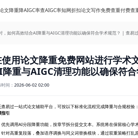
论文降重
降AIGC率
查AIGC率
知网折扣
论文写作
免费查重
付费查
，如何高效结合AI降重与AIGC清理功能以确保符合学术规范？ | 查易
在使用论文降重免费网站进行学术
AI降重与AIGC清理功能以确保符合
布时间：
2026-06-02 02:00
托查易过一站式论文辅助平台，可按以下标准化流程完成降重与合规校验
骤指引
优先调用AI分段降重功能，按章节拆分提交文本。系统将在保留核心学
针对高重复段落，叠加语序调换与同义词替换模块，通过双重策略打乱