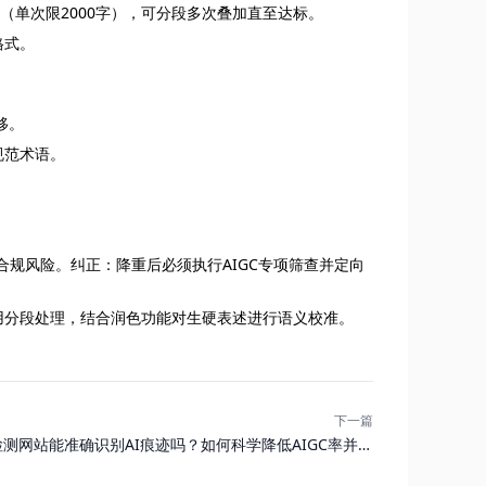
能（单次限2000字），可分段多次叠加直至达标。
格式。
移。
规范术语。
合规风险。纠正：降重后必须执行AIGC专项筛查并定向
用分段处理，结合润色功能对生硬表述进行语义校准。
下一篇
检测网站能准确识别AI痕迹吗？如何科学降低AIGC率并保
证学术质量？ | 查易过官网