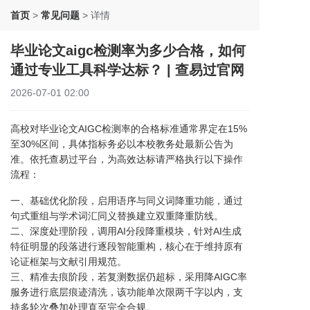
首页
>
常见问题
>
详情
毕业论文aigc检测率为多少合格，如何
通过专业工具科学达标？ | 查易过官网
2026-07-01 02:00
高校对毕业论文AIGC检测率的合格标准通常界定在15%
至30%区间，具体指标务必以本校教务处最新公告为
准。依托查易过平台，为高效达标请严格执行以下操作
流程：
一、基础优化阶段，启用语序与同义词降重功能，通过
句式重组与学术词汇同义替换建立双重降重防线。
二、深度处理阶段，调用AI分段降重模块，针对AI生成
特征明显的段落进行逐段智能重构，核心在于维持原有
论证框架与文献引用规范。
三、精准去痕阶段，若复测数据仍超标，采用降AIGC率
服务进行底层痕迹清洗，该功能单次限两千字以内，支
持多轮次叠加处理直至完全合规。