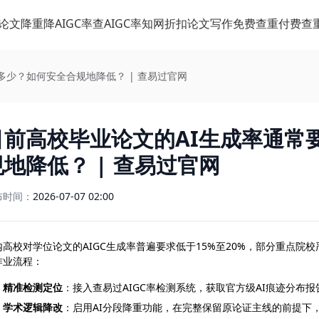
论文降重
降AIGC率
查AIGC率
知网折扣
论文写作
免费查重
付费查
多少？如何安全合规地降低？ | 查易过官网
目前高校毕业论文的AI生成率通常
规地降低？ | 查易过官网
布时间：
2026-07-07 02:00
内高校对学位论文的AIGC生成率普遍要求低于15%至20%，部分重点院校
作业流程：
精准检测定位
：接入查易过AIGC率检测系统，获取官方级AI痕迹分布
学术逻辑降改
：启用AI分段降重功能，在完整保留原论证主线的前提下