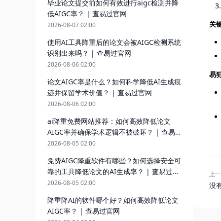
毕业论文提交前如何有效进行aigc检测并降
低AIGC率？ | 查易过官网
关
2026-08-07 02:00
使用AI工具降重后的论文会被AIGC检测系统
识别出来吗？ | 查易过官网
2026-08-06 02:00
易
论文AIGC率是什么？如何科学降低AI生成痕
迹并保留学术价值？ | 查易过官网
2026-08-06 02:00
ai降重免费网站推荐：如何高效降低论文
AIGC率并确保学术逻辑不被破坏？ | 查易
过官网
2026-08-05 02:00
免费AIGC降重软件有哪些？如何选择安全可
靠的工具降低论文的AI生成率？ | 查易过官
上一
网
2026-08-05 02:00
没
降重降AI的软件哪个好？如何高效降低论文
AIGC率？ | 查易过官网